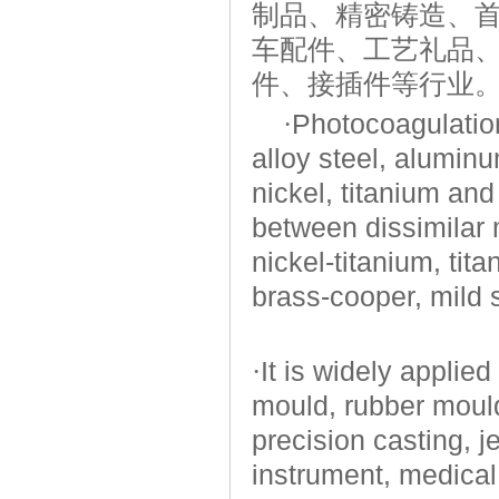
制品、精密铸造、
车配件、工艺礼品
件、接插件等行业
·
Photocoagulation
alloy steel, aluminu
nickel, titanium and
between dissimilar 
nickel-titanium, ti
brass-cooper, mild s
·
It is widely applie
mould, rubber moul
precision casting, 
instrument, medical