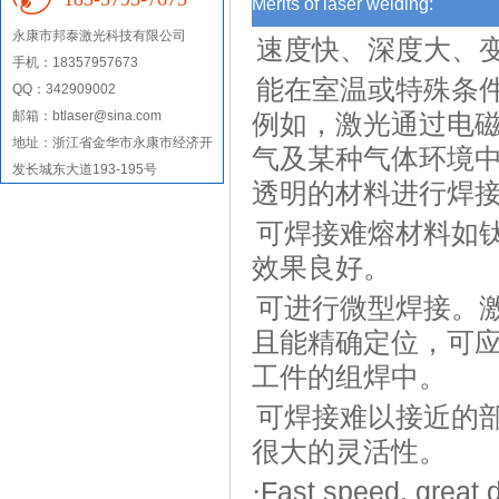
Merits of laser welding:
永康市
邦泰激光科技有限公司
·
速度快、深度大、
手机：18357957673
·
能在室温或特殊条
QQ：342909002
邮箱：btlaser@sina.com
例如，激光通过电
地址：
浙江省金华市永康市经济开
气及某种气体环境
发长城东大道193-195号
透明的材料进行焊
·
可焊接难熔材料如
效果良好。
·
可进行微型焊接。
且能精确定位，可
工件的组焊中。
·
可焊接难以接近的
很大的灵活性。
·
Fast speed, great 