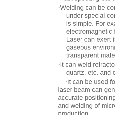
·
Welding can be co
under special co
is simple. For e
electromagnetic f
Laser can exert i
gaseous environm
transparent mater
·
It can weld refract
quartz, etc. and 
·
It can be used fo
laser beam can gene
accurate positionin
and welding of micr
production